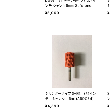
Dove Tail(テーパタイプ） 3/4イ
シ
ンチ シャンク6mm Safe end mo
del (S6YD34)
3
¥5,060
¥
シリンダータイプ（円柱） 3/4イン
S
チ シャンク 6㎜ (A6OC34)
ン
¥4,390
¥